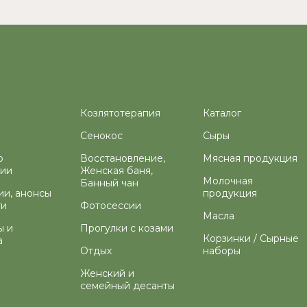
Козлятотерапия
Каталог
Сенокос
Сыры
о
Восстановление,
Мясная продукция
ции
Женская баня,
Молочная
Банный чан
ии, анонсы
продукция
ти
Фотосессии
Масла
ы и
Прогулки с козами
Корзинки / Сырные
а
Отдых
наборы
Женский и
семейный десанты