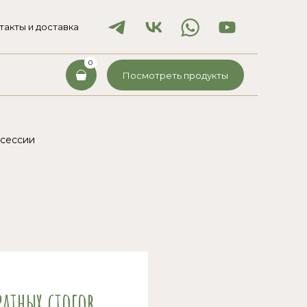
такты и доставка
0
Посмотреть продукты
сессии
атных стогов