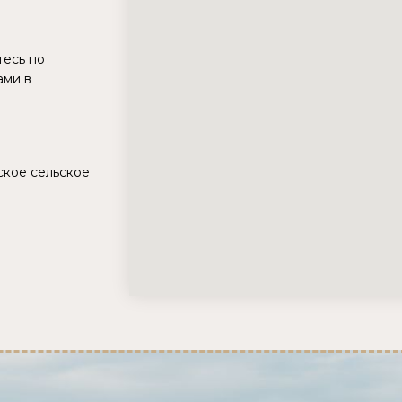
тесь по
ами в
ское сельское